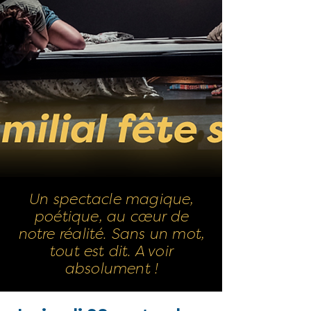
Un spectacle magique,
poétique, au cœur de
notre réalité. Sans un mot,
tout est dit.
A voir
absolument !